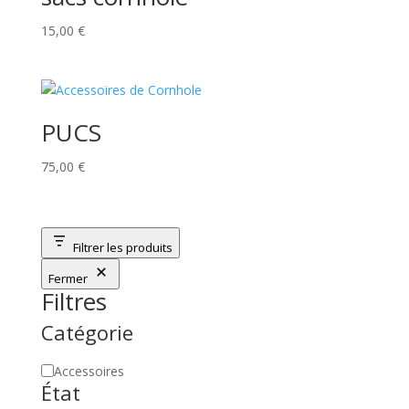
15,00
€
PUCS
75,00
€
Filtrer les produits
Fermer
Filtres
Catégorie
Catégorie
Accessoires
État