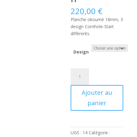
220,00
€
Planche okoumé 18mm, 3
design Cornhole-Start
différents.
Design
quantité
de
Planche
Ajouter au
By
Mathieu
panier
Rivault
Compétition
UGS :
14
Catégorie :